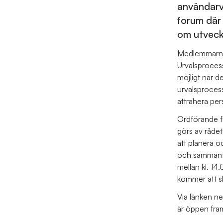
användarv
forum där
om utveckl
Medlemmarna 
Urvalsprocess
möjligt när 
urvalsprocess
attrahera per
Ordförande f
görs av rådet
att planera o
och sammantr
mellan kl. 14
kommer att s
Via länken n
är öppen fram