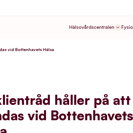
Hälsovårdscentralen
Fysio
undas vid Bottenhavets Hälsa
klientråd håller på att
das vid Bottenhavet
sa