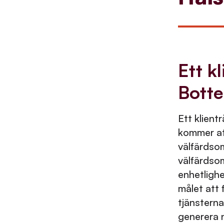
Ett k
Botte
Ett klient
kommer at
välfärdsom
välfärdsom
enhetlighe
målet att
tjänsterna
generera n