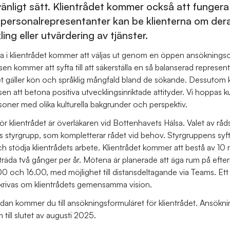
änligt sätt. Klientrådet kommer också att fungera
 personalrepresentanter kan be klienterna om dera
ing eller utvärdering av tjänster.
i klientrådet kommer att väljas ut genom en öppen ansökning
en kommer att syfta till att säkerställa en så balanserad represe
det gäller kön och språklig mångfald bland de sökande. Dessuto
en att betona positiva utvecklingsinriktade attityder. Vi hoppas 
soner med olika kulturella bakgrunder och perspektiv.
ör klientrådet är överläkaren vid Bottenhavets Hälsa. Valet av r
s styrgrupp, som kompletterar rådet vid behov. Styrgruppens syf
ch stödja klientrådets arbete. Klientrådet kommer att bestå av 1
äda två gånger per år. Mötena är planerade att äga rum på efte
.00 och 16.00, med möjlighet till distansdeltagande via Teams. Ett
krivas om klientrådets gemensamma vision.
edan kommer du till ansökningsformuläret för klientrådet. Ansökn
 till slutet av augusti 2025.