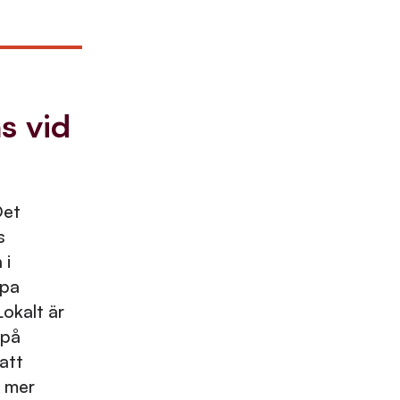
s vid
Det
s
 i
apa
okalt är
 på
att
t mer