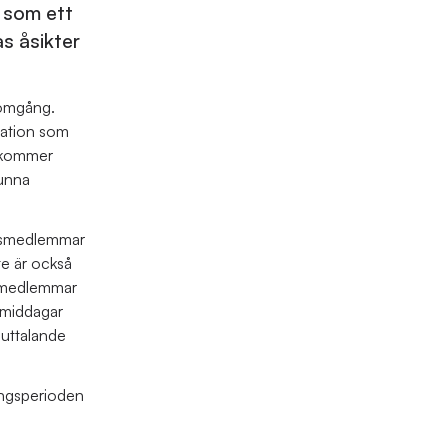
 som ett
s åsikter
somgång.
ntation som
m kommer
kunna
ådsmedlemmar
te är också
0 medlemmar
rmiddagar
 uttalande
ingsperioden