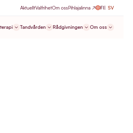
Aktuellt
Valfrihet
Om oss
Pihlajalinna
FI
SV
terapi
Tandvården
Rådgivningen
Om oss
s