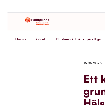
Etusivu
|
Aktuellt
|
Ett klientråd håller på att gr
15.05.2025
Ett 
grun
Häl