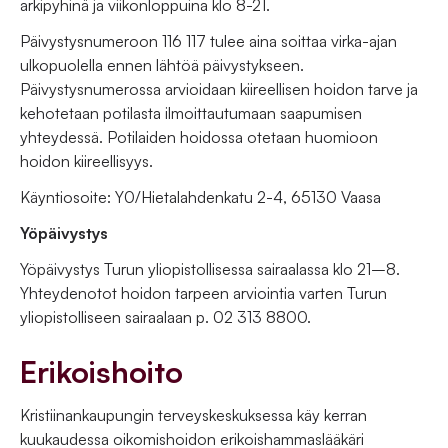
arkipyhinä ja viikonloppuina klo 8-21.
Päivystysnumeroon 116 117 tulee aina soittaa virka-ajan
ulkopuolella ennen lähtöä päivystykseen.
Päivystysnumerossa arvioidaan kiireellisen hoidon tarve ja
kehotetaan potilasta ilmoittautumaan saapumisen
yhteydessä. Potilaiden hoidossa otetaan huomioon
hoidon kiireellisyys.
Käyntiosoite: Y0/Hietalahdenkatu 2-4, 65130 Vaasa
Yöpäivystys
Yöpäivystys Turun yliopistollisessa sairaalassa klo 21–8.
Yhteydenotot hoidon tarpeen arviointia varten Turun
yliopistolliseen sairaalaan p. 02 313 8800.
Erikoishoito
Kristiinankaupungin terveyskeskuksessa käy kerran
kuukaudessa oikomishoidon erikoishammaslääkäri