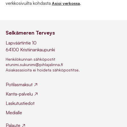
verkkosivuilta kohdasta
.
Asioi verkossa
Selkämeren Terveys
Lapväärtintie 10
64100 Kristiinankaupunki
Henkilökunnan sähköpostit
etunimi.sukunimi@pihlajalinna.fi
Asiakasasioita ei hoideta sähköpostitse.
Potilasmaksut
Kanta-palvelu
Laskutustiedot
Medialle
Palaute